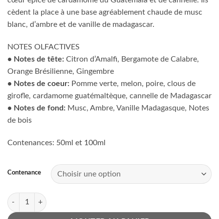
cœur épicé de cardamome du Guatemala et de cannelle. Ils
à
cèdent la place à une base agréablement chaude de musc
203.000 CF
blanc, d’ambre et de vanille de madagascar.
NOTES OLFACTIVES
• Notes de tête:
Citron d’Amalfi, Bergamote de Calabre,
Orange Brésilienne, Gingembre
• Notes de coeur:
Pomme verte, melon, poire, clous de
girofle, cardamome guatémaltèque, cannelle de Madagascar
• Notes de fond:
Musc, Ambre, Vanille Madagasque, Notes
de bois
Contenances: 50ml et 100ml
Contenance
quantité de Xerjoff erba gold