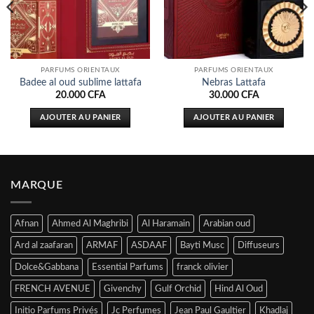
PARFUMS ORIENTAUX
PARFUMS ORIENTAUX
Badee al oud sublime lattafa
Nebras Lattafa
20.000
CFA
30.000
CFA
AJOUTER AU PANIER
AJOUTER AU PANIER
MARQUE
Afnan
Ahmed Al Maghribi
Al Haramain
Arabian oud
Ard al zaafaran
ARMAF
ASDAAF
Bayti Musc
Diffuseurs
Dolce&Gabbana
Essential Parfums
franck olivier
FRENCH AVENUE
Givenchy
Gulf Orchid
Hind Al Oud
Initio Parfums Privés
Jc Perfumes
Jean Paul Gaultier
Khadlaj