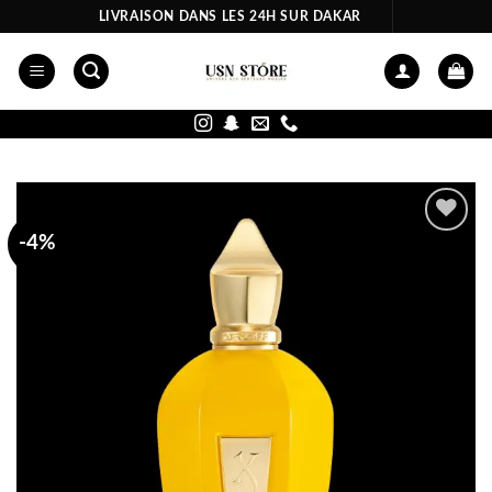
Passer
LIVRAISON DANS LES 24H SUR DAKAR
au
contenu
-4%
Ajouter
à la liste
d’envies