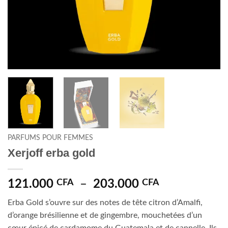
PARFUMS POUR FEMMES
Xerjoff erba gold
Plage
121.000
CFA
–
203.000
CFA
de
Erba Gold s’ouvre sur des notes de tête citron d’Amalfi,
prix :
d’orange brésilienne et de gingembre, mouchetées d’un
121.000 CF