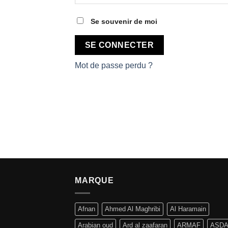
Se souvenir de moi
SE CONNECTER
Mot de passe perdu ?
MARQUE
Afnan
Ahmed Al Maghribi
Al Haramain
Arabian oud
Ard al zaafaran
ARMAF
ASD