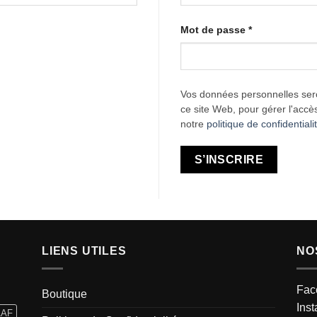
Obligatoire
Mot de passe
*
Vos données personnelles seron
ce site Web, pour gérer l'accè
notre
politique de confidentiali
S’INSCRIRE
LIENS UTILES
NO
Fac
Boutique
Ins
AAF