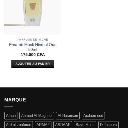
d’envies
PARFUMS DE NICHE
Emarati Musk Hind al Oud
50ml
175.000
CFA
AJOUTER AU PANIER
MARQUE
Afnan
Ahmed Al Maghribi
Al Haramain
Arabian oud
Ard al zaafaran
ARMAF
ASDAAF
Bayti Musc
Diffuseurs