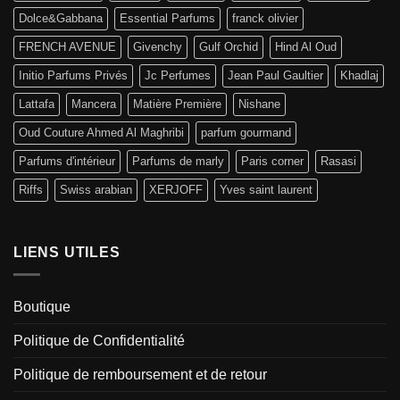
Dolce&Gabbana
Essential Parfums
franck olivier
FRENCH AVENUE
Givenchy
Gulf Orchid
Hind Al Oud
Initio Parfums Privés
Jc Perfumes
Jean Paul Gaultier
Khadlaj
Lattafa
Mancera
Matière Première
Nishane
Oud Couture Ahmed Al Maghribi
parfum gourmand
Parfums d'intérieur
Parfums de marly
Paris corner
Rasasi
Riffs
Swiss arabian
XERJOFF
Yves saint laurent
LIENS UTILES
Boutique
Politique de Confidentialité
Politique de remboursement et de retour