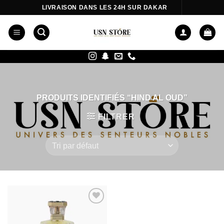
Passer
LIVRAISON DANS LES 24H SUR DAKAR
au
contenu
PRODUITS IDENTIFIÉS “HIND AL OUD”
FILTRER
Ajouter
à la liste