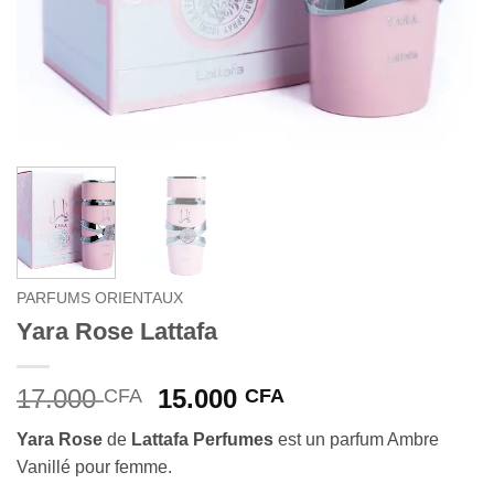
PARFUMS ORIENTAUX
Yara Rose Lattafa
Le
Le
17.000
15.000
CFA
CFA
prix
prix
Yara
Rose
de
Lattafa Perfumes
est un parfum Ambre
initial
actuel
Vanillé pour femme.
était :
est :