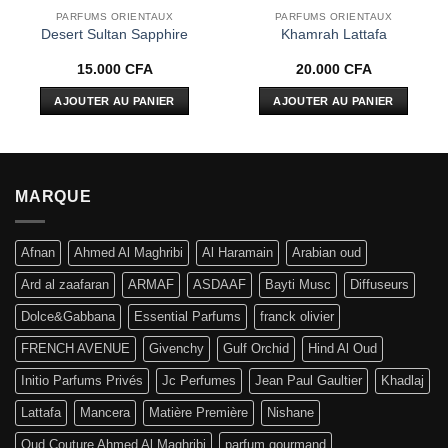
PARFUMS ORIENTAUX
PARFUMS ORIENTAUX
Desert Sultan Sapphire
Khamrah Lattafa
15.000
CFA
20.000
CFA
AJOUTER AU PANIER
AJOUTER AU PANIER
MARQUE
Afnan
Ahmed Al Maghribi
Al Haramain
Arabian oud
Ard al zaafaran
ARMAF
ASDAAF
Bayti Musc
Diffuseurs
Dolce&Gabbana
Essential Parfums
franck olivier
FRENCH AVENUE
Givenchy
Gulf Orchid
Hind Al Oud
Initio Parfums Privés
Jc Perfumes
Jean Paul Gaultier
Khadlaj
Lattafa
Mancera
Matière Première
Nishane
Oud Couture Ahmed Al Maghribi
parfum gourmand