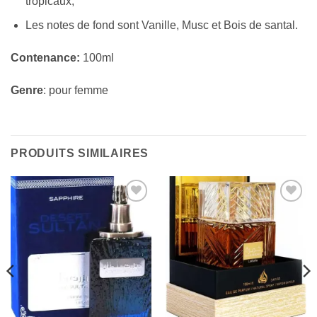
tropicaux;
Les notes de fond sont Vanille, Musc et Bois de santal.
Contenance:
100ml
Genre
: pour femme
PRODUITS SIMILAIRES
Ajouter
Ajouter
à la liste
à la liste
d’envies
d’envies