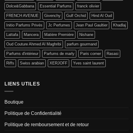
Dolce&Gabbana
Essential Parfums
franck olivier
FRENCH AVENUE
Givenchy
Gulf Orchid
Hind Al Oud
Initio Parfums Privés
Jc Perfumes
Jean Paul Gaultier
Khadlaj
Lattafa
Mancera
Matière Première
Nishane
Oud Couture Ahmed Al Maghribi
parfum gourmand
Parfums d'intérieur
Parfums de marly
Paris corner
Rasasi
Riffs
Swiss arabian
XERJOFF
Yves saint laurent
LIENS UTILES
Boutique
Politique de Confidentialité
Politique de remboursement et de retour