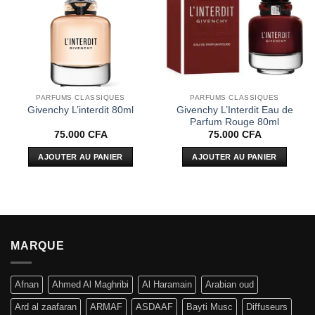
d’envies
d’envies
PARFUMS CLASSIQUES
PARFUMS CLASSIQUES
Givenchy L’Interdit Eau de
Givenchy L’interdit 80ml
Parfum Rouge 80ml
75.000
CFA
75.000
CFA
AJOUTER AU PANIER
AJOUTER AU PANIER
MARQUE
Afnan
Ahmed Al Maghribi
Al Haramain
Arabian oud
Ard al zaafaran
ARMAF
ASDAAF
Bayti Musc
Diffuseurs