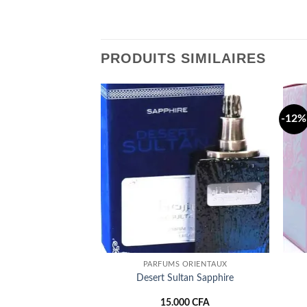
PRODUITS SIMILAIRES
-12%
Ajouter
Ajouter
à la liste
à la liste
d’envies
d’envies
 ORIENTAUX
PARFUMS ORIENTAUX
oud amethyst
Desert Sultan Sapphire
00
CFA
15.000
CFA