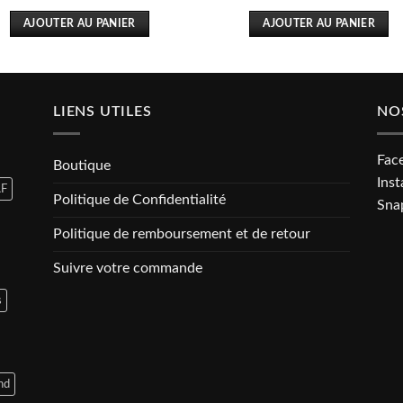
prix
prix
initial
actuel
AJOUTER AU PANIER
AJOUTER AU PANIER
était :
est :
17.000 CFA.
15.000 CFA.
LIENS UTILES
NO
Fac
Boutique
Ins
F
Politique de Confidentialité
Sna
Politique de remboursement et de retour
Suivre votre commande
s
nd