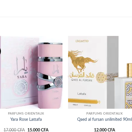
Ajouter
Ajou
à la liste
à la l
d’envies
d’env
PARFUMS ORIENTAUX
PARFUMS ORIENTAUX
Yara Rose Lattafa
Qaed al fursan unlimited 90ml
Le
Le
17.000
CFA
15.000
CFA
12.000
CFA