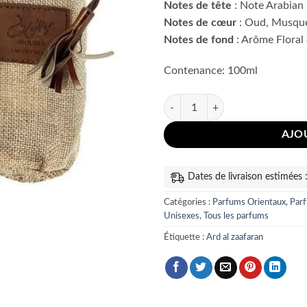
Notes de tête
: Note Arabian
Notes de cœur
: Oud, Musqu
Notes de fond
: Arôme Floral
Contenance: 100ml
quantité de Mousuf eau de parfu
AJO
Dates de livraison estimées
Catégories :
Parfums Orientaux
,
Par
Unisexes
,
Tous les parfums
Étiquette :
Ard al zaafaran