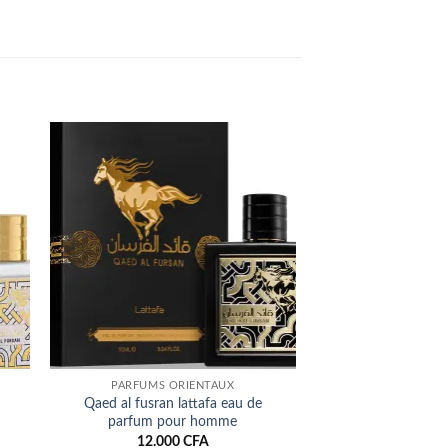
ter
Ajouter
iste
à la liste
ies
d’envies
PARFUMS ORIENTAUX
Qaed al fusran lattafa eau de
parfum pour homme
12.000
CFA