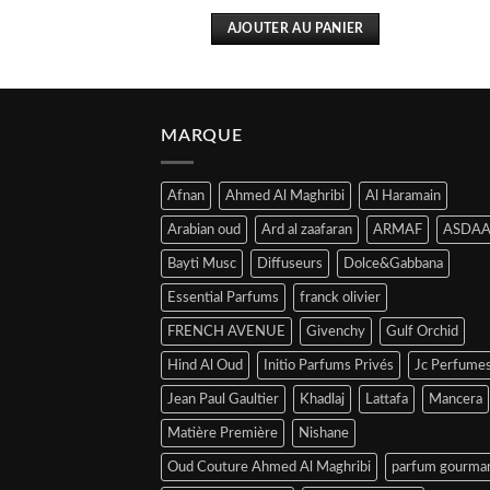
 AU PANIER
AJOUTER AU PANIER
MARQUE
Afnan
Ahmed Al Maghribi
Al Haramain
Arabian oud
Ard al zaafaran
ARMAF
ASDAA
Bayti Musc
Diffuseurs
Dolce&Gabbana
Essential Parfums
franck olivier
FRENCH AVENUE
Givenchy
Gulf Orchid
Hind Al Oud
Initio Parfums Privés
Jc Perfume
Jean Paul Gaultier
Khadlaj
Lattafa
Mancera
Matière Première
Nishane
Oud Couture Ahmed Al Maghribi
parfum gourma