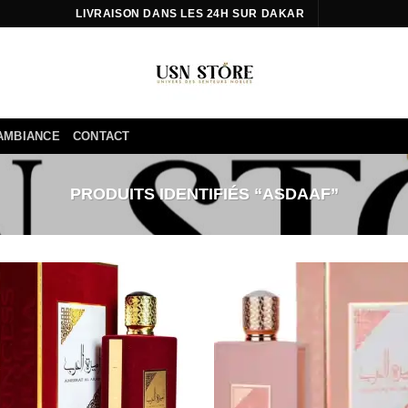
LIVRAISON DANS LES 24H SUR DAKAR
AMBIANCE
CONTACT
PRODUITS IDENTIFIÉS “ASDAAF”
Ajouter
Ajou
à la liste
à la 
d’envies
d’en