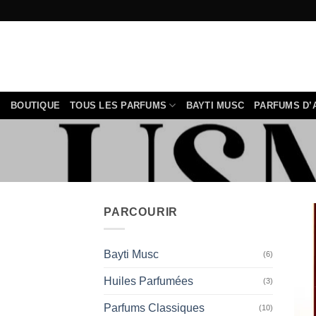
Passer
au
contenu
BOUTIQUE
TOUS LES PARFUMS
BAYTI MUSC
PARFUMS D’
PARCOURIR
Bayti Musc
(6)
Huiles Parfumées
(3)
Parfums Classiques
(10)