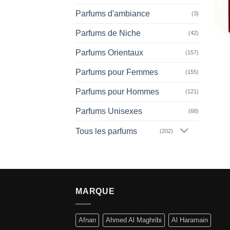
Parfums d'ambiance
(3)
Parfums de Niche
(42)
Parfums Orientaux
(157)
Parfums pour Femmes
(155)
Parfums pour Hommes
(121)
Parfums Unisexes
(68)
Tous les parfums
(202)
MARQUE
Afnan
Ahmed Al Maghribi
Al Haramain