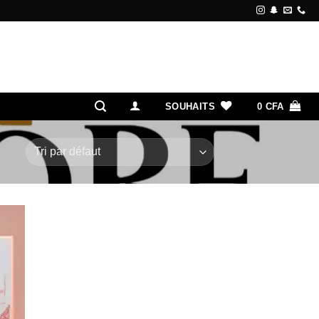
SOUHAITS
0
CFA
ter
liste
vies