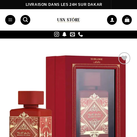
Passer
LIVRAISON DANS LES 24H SUR DAKAR
au
contenu
Ajouter
à la liste
d’envies