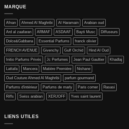
MARQUE
Afnan
Ahmed Al Maghribi
Al Haramain
Arabian oud
Ard al zaafaran
ARMAF
ASDAAF
Bayti Musc
Diffuseurs
Dolce&Gabbana
Essential Parfums
franck olivier
FRENCH AVENUE
Givenchy
Gulf Orchid
Hind Al Oud
Initio Parfums Privés
Jc Perfumes
Jean Paul Gaultier
Khadlaj
Lattafa
Mancera
Matière Première
Nishane
Oud Couture Ahmed Al Maghribi
parfum gourmand
Parfums d'intérieur
Parfums de marly
Paris corner
Rasasi
Riffs
Swiss arabian
XERJOFF
Yves saint laurent
LIENS UTILES