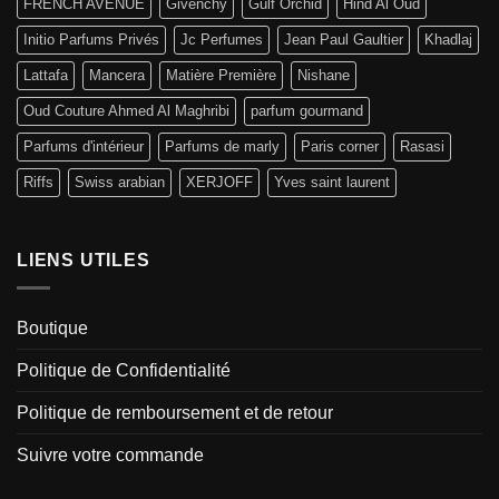
FRENCH AVENUE
Givenchy
Gulf Orchid
Hind Al Oud
Initio Parfums Privés
Jc Perfumes
Jean Paul Gaultier
Khadlaj
Lattafa
Mancera
Matière Première
Nishane
Oud Couture Ahmed Al Maghribi
parfum gourmand
Parfums d'intérieur
Parfums de marly
Paris corner
Rasasi
Riffs
Swiss arabian
XERJOFF
Yves saint laurent
LIENS UTILES
Boutique
Politique de Confidentialité
Politique de remboursement et de retour
Suivre votre commande