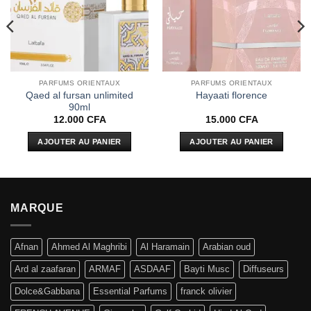
PARFUMS ORIENTAUX
PARFUMS ORIENTAUX
Qaed al fursan unlimited
Hayaati florence
90ml
12.000
CFA
15.000
CFA
AJOUTER AU PANIER
AJOUTER AU PANIER
MARQUE
Afnan
Ahmed Al Maghribi
Al Haramain
Arabian oud
Ard al zaafaran
ARMAF
ASDAAF
Bayti Musc
Diffuseurs
Dolce&Gabbana
Essential Parfums
franck olivier