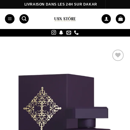
Passer
LIVRAISON DANS LES 24H SUR DAKAR
au
contenu
Ajouter
à la liste
d’envies