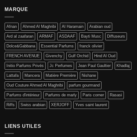
MARQUE
Afnan
Ahmed Al Maghribi
Al Haramain
Arabian oud
Ard al zaafaran
ARMAF
ASDAAF
Bayti Musc
Diffuseurs
Dolce&Gabbana
Essential Parfums
franck olivier
FRENCH AVENUE
Givenchy
Gulf Orchid
Hind Al Oud
Initio Parfums Privés
Jc Perfumes
Jean Paul Gaultier
Khadlaj
Lattafa
Mancera
Matière Première
Nishane
Oud Couture Ahmed Al Maghribi
parfum gourmand
Parfums d'intérieur
Parfums de marly
Paris corner
Rasasi
Riffs
Swiss arabian
XERJOFF
Yves saint laurent
LIENS UTILES