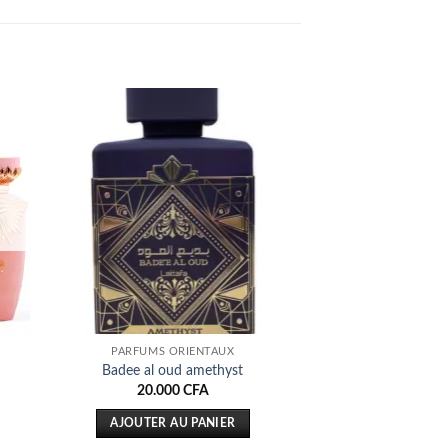
ter
Ajouter
iste
à la liste
ies
d’envies
PARFUMS ORIENTAUX
Badee al oud amethyst
20.000
CFA
AJOUTER AU PANIER