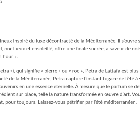
o
neux inspiré du luxe décontracté de la Méditerranée. Il s’ouvre s
, onctueux et ensoleillé, offre une finale sucrée, a saveur de no
 hour ».
ra »), qui signifie « pierre » ou « roc », Petra de Lattafa est plu
cté de la Méditerranée, Petra capture l’instant fugace de l’été à s
s souvenirs en une essence éternelle. À mesure que le parfum se dév
rédient sur place, telle la nature transformée en œuvre d’art. Vo
 pour toujours. Laissez-vous pétrifier par l’été méditerranéen.