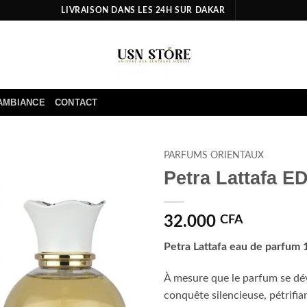
LIVRAISON DANS LES 24H SUR DAKAR
AMBIANCE
CONTACT
PARFUMS ORIENTAUX
Petra Lattafa 
Ajouter
à la liste
d’envies
32.000
CFA
Petra Lattafa eau de parfum
À mesure que le parfum se dévo
conquête silencieuse, pétrifian