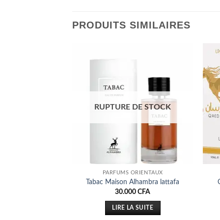
PRODUITS SIMILAIRES
Ajouter
Ajouter
à la liste
à la liste
d’envies
d’envies
RUPTURE DE STOCK
 ORIENTAUX
PARFUMS ORIENTAUX
 Lattafa
Tabac Maison Alhambra lattafa
00
CFA
30.000
CFA
 AU PANIER
LIRE LA SUITE