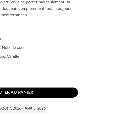
d’art. Vous ne portez pas seulement un
n douceur, complètement, pour toujours.
té méditerranéen.
m
, Noix de coco
sc, Vanille
00ML
UTER AU PANIER
 :Août 7, 2026 - Août 8, 2026