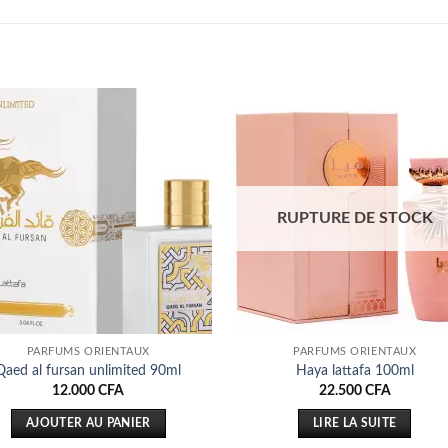
Ajouter
Ajou
à la liste
à la l
d’envies
d’env
RUPTURE DE STOCK
PARFUMS ORIENTAUX
PARFUMS ORIENTAUX
Qaed al fursan unlimited 90ml
Haya lattafa 100ml
12.000
CFA
22.500
CFA
AJOUTER AU PANIER
LIRE LA SUITE