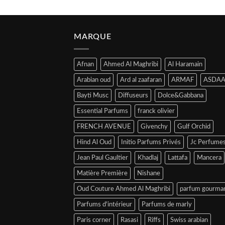
MARQUE
Afnan
Ahmed Al Maghribi
Al Haramain
Arabian oud
Ard al zaafaran
ARMAF
ASDAA
Bayti Musc
Diffuseurs
Dolce&Gabbana
Essential Parfums
franck olivier
FRENCH AVENUE
Givenchy
Gulf Orchid
Hind Al Oud
Initio Parfums Privés
Jc Perfume
Jean Paul Gaultier
Khadlaj
Lattafa
Mancera
Matière Première
Nishane
Oud Couture Ahmed Al Maghribi
parfum gourma
Parfums d'intérieur
Parfums de marly
Paris corner
Rasasi
Riffs
Swiss arabian