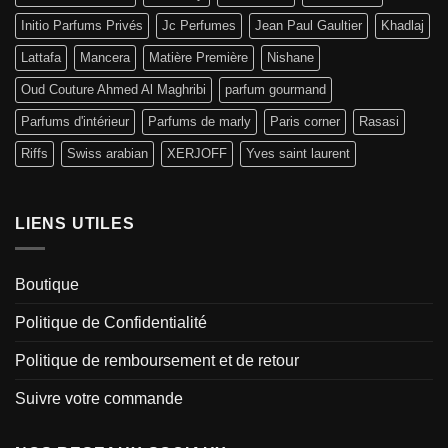
Initio Parfums Privés
Jc Perfumes
Jean Paul Gaultier
Khadlaj
Lattafa
Mancera
Matière Première
Nishane
Oud Couture Ahmed Al Maghribi
parfum gourmand
Parfums d'intérieur
Parfums de marly
Paris corner
Rasasi
Riffs
Swiss arabian
XERJOFF
Yves saint laurent
LIENS UTILES
Boutique
Politique de Confidentialité
Politique de remboursement et de retour
Suivre votre commande