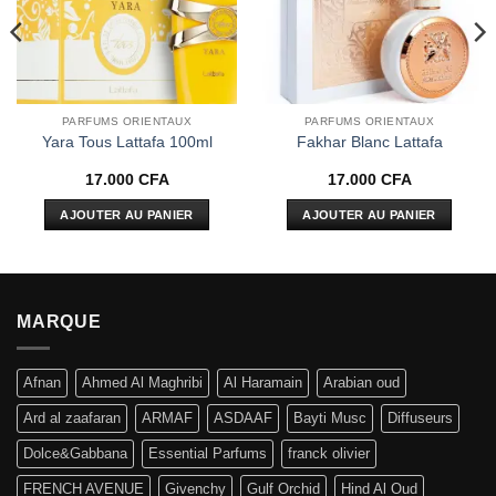
PARFUMS ORIENTAUX
PARFUMS ORIENTAUX
Yara Tous Lattafa 100ml
Fakhar Blanc Lattafa
17.000
CFA
17.000
CFA
AJOUTER AU PANIER
AJOUTER AU PANIER
MARQUE
Afnan
Ahmed Al Maghribi
Al Haramain
Arabian oud
Ard al zaafaran
ARMAF
ASDAAF
Bayti Musc
Diffuseurs
Dolce&Gabbana
Essential Parfums
franck olivier
FRENCH AVENUE
Givenchy
Gulf Orchid
Hind Al Oud