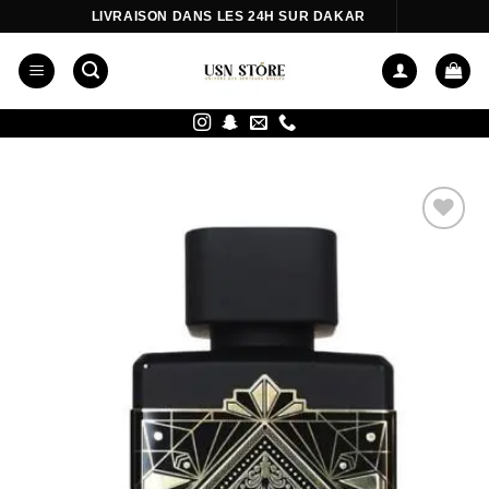
Passer
LIVRAISON DANS LES 24H SUR DAKAR
au
contenu
Ajouter
à la liste
d’envies