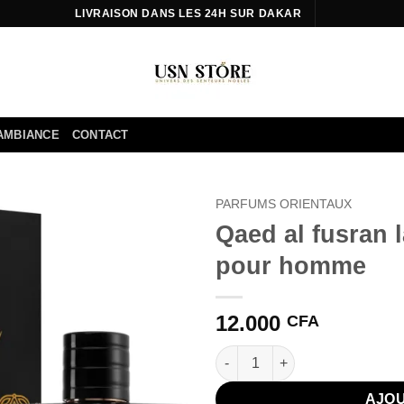
LIVRAISON DANS LES 24H SUR DAKAR
AMBIANCE
CONTACT
PARFUMS ORIENTAUX
Qaed al fusran 
Ajouter
pour homme
à la liste
d’envies
12.000
CFA
quantité de Qaed al fusran la
AJOU