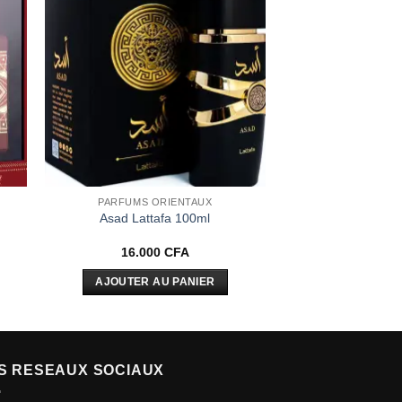
ter
Ajouter
iste
à la liste
ies
d’envies
PARFUMS ORIENTAUX
Asad Lattafa 100ml
16.000
CFA
AJOUTER AU PANIER
S RESEAUX SOCIAUX