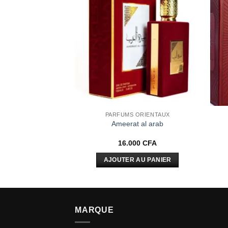
Ajouter
Ajouter
à la liste
à la liste
d’envies
d’envies
 ORIENTAUX
PARFUMS ORIENTAUX
 for glory Lattafa
Ameerat al arab
00
CFA
16.000
CFA
AU PANIER
AJOUTER AU PANIER
MARQUE