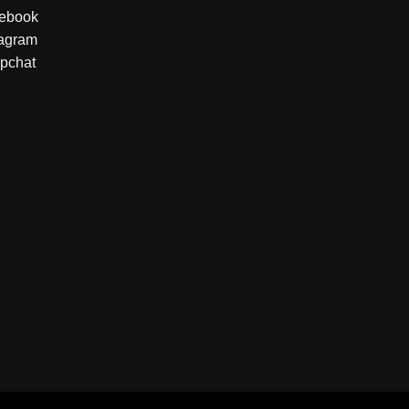
ebook
tagram
pchat