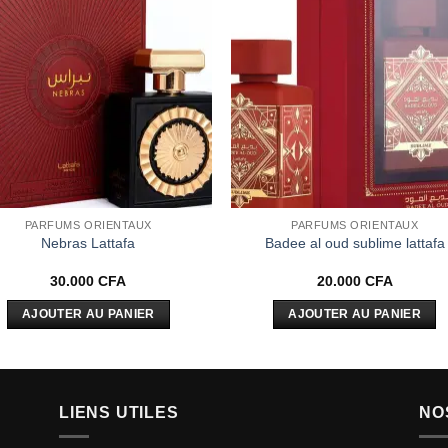
Ajouter
Ajou
à la liste
à la l
d’envies
d’env
PARFUMS ORIENTAUX
PARFUMS ORIENTAUX
Nebras Lattafa
Badee al oud sublime lattafa
30.000
CFA
20.000
CFA
AJOUTER AU PANIER
AJOUTER AU PANIER
LIENS UTILES
NO