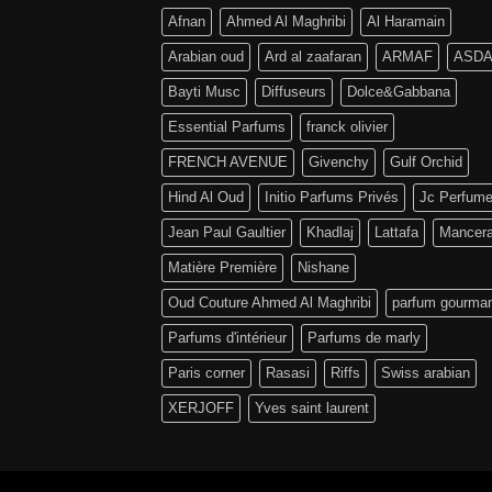
Afnan
Ahmed Al Maghribi
Al Haramain
Arabian oud
Ard al zaafaran
ARMAF
ASD
Bayti Musc
Diffuseurs
Dolce&Gabbana
Essential Parfums
franck olivier
FRENCH AVENUE
Givenchy
Gulf Orchid
Hind Al Oud
Initio Parfums Privés
Jc Perfum
Jean Paul Gaultier
Khadlaj
Lattafa
Mancer
Matière Première
Nishane
Oud Couture Ahmed Al Maghribi
parfum gourma
Parfums d'intérieur
Parfums de marly
Paris corner
Rasasi
Riffs
Swiss arabian
XERJOFF
Yves saint laurent