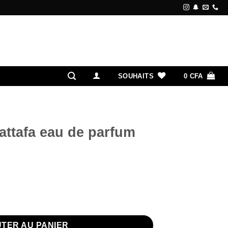
SOUHAITS
0
CFA
lattafa eau de parfum
ttafa eau de parfum pour homme
TER AU PANIER