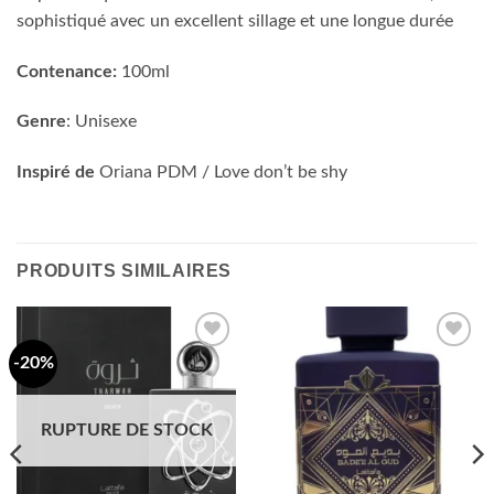
sophistiqué avec un excellent sillage et une longue durée
Contenance:
100ml
Genre
: Unisexe
Inspiré de
Oriana PDM / Love don’t be shy
PRODUITS SIMILAIRES
-20%
Ajouter
Ajouter
à la liste
à la liste
d’envies
d’envies
RUPTURE DE STOCK