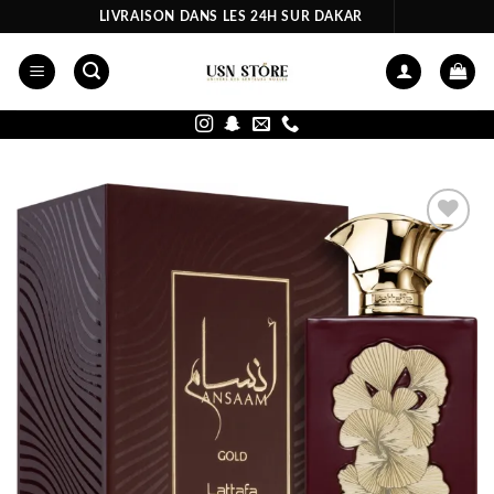
Passer
LIVRAISON DANS LES 24H SUR DAKAR
au
contenu
Ajouter
à la liste
d’envies