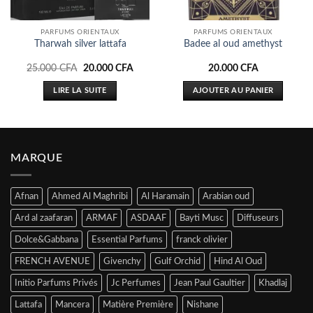
PARFUMS ORIENTAUX
PARFUMS ORIENTAUX
Tharwah silver lattafa
Badee al oud amethyst
Le
Le
25.000
CFA
20.000
CFA
20.000
CFA
prix
prix
initial
actuel
LIRE LA SUITE
AJOUTER AU PANIER
était :
est :
25.000 CFA.
20.000 CFA.
MARQUE
Afnan
Ahmed Al Maghribi
Al Haramain
Arabian oud
Ard al zaafaran
ARMAF
ASDAAF
Bayti Musc
Diffuseurs
Dolce&Gabbana
Essential Parfums
franck olivier
FRENCH AVENUE
Givenchy
Gulf Orchid
Hind Al Oud
Initio Parfums Privés
Jc Perfumes
Jean Paul Gaultier
Khadlaj
Lattafa
Mancera
Matière Première
Nishane