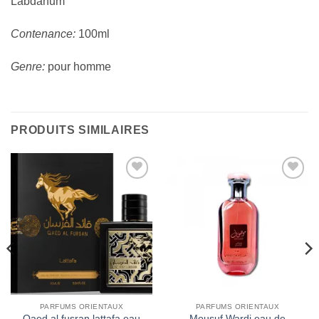
Labdanum
Contenance:
100ml
Genre:
pour homme
PRODUITS SIMILAIRES
Ajouter
Ajouter
à la liste
à la liste
d’envies
d’envies
PARFUMS ORIENTAUX
PARFUMS ORIENTAUX
Qaed al fusran lattafa eau
Mousuf Wardi eau de