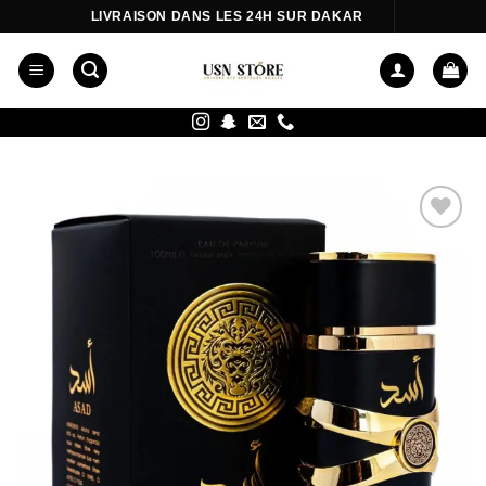
Passer
LIVRAISON DANS LES 24H SUR DAKAR
au
contenu
Ajouter
à la liste
d’envies