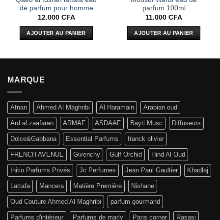
de parfum pour homme
parfum 100ml
12.000
CFA
11.000
CFA
AJOUTER AU PANIER
AJOUTER AU PANIER
MARQUE
Afnan
Ahmed Al Maghribi
Al Haramain
Arabian oud
Ard al zaafaran
ARMAF
ASDAAF
Bayti Musc
Diffuseurs
Dolce&Gabbana
Essential Parfums
franck olivier
FRENCH AVENUE
Givenchy
Gulf Orchid
Hind Al Oud
Initio Parfums Privés
Jc Perfumes
Jean Paul Gaultier
Khadlaj
Lattafa
Mancera
Matière Première
Nishane
Oud Couture Ahmed Al Maghribi
parfum gourmand
Parfums d'intérieur
Parfums de marly
Paris corner
Rasasi