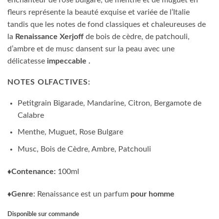
enchanteur de rose bulgare, de menthe et de muguet en
170.000 CFA.
160.000 CFA.
fleurs représente la beauté exquise et variée de l’Italie
tandis que les notes de fond classiques et chaleureuses de
la
Renaissance Xerjoff
de bois de cèdre, de patchouli,
d’ambre et de musc dansent sur la peau avec une
délicatesse
impeccable
.
NOTES OLFACTIVES:
Petitgrain Bigarade, Mandarine, Citron, Bergamote de
Calabre
Menthe, Muguet, Rose Bulgare
Musc, Bois de Cèdre, Ambre, Patchouli
♦Contenance:
100ml
♦Genre
: Renaissance est un parfum
pour homme
Disponible sur commande