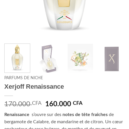
PARFUMS DE NICHE
Xerjoff Renaissance
Le
Le
170.000
CFA
160.000
CFA
prix
prix
Renaissance
s’ouvre sur des
notes de tête fraîches
de
initial
actuel
bergamote de Calabre, de mandarine et de citron. Un cœur
était :
est :