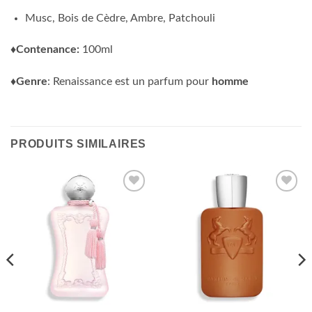
Musc, Bois de Cèdre, Ambre, Patchouli
♦Contenance:
100ml
♦Genre
: Renaissance est un parfum pour
homme
PRODUITS SIMILAIRES
Ajouter
Ajouter
à la liste
à la liste
d’envies
d’envies