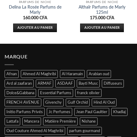
PARFUMS DE NICHE
PARFUMS DE NICHE
Delina La Rosée Parfums de
Althaïr Parfums de Marly
Marly
125ml
160.000
CFA
175.000
CFA
AJOUTER AU PANIER
AJOUTER AU PANIER
MARQUE
Afnan
Ahmed Al Maghribi
Al Haramain
Arabian oud
Ard al zaafaran
ARMAF
ASDAAF
Bayti Musc
Diffuseurs
Dolce&Gabbana
Essential Parfums
franck olivier
FRENCH AVENUE
Givenchy
Gulf Orchid
Hind Al Oud
Initio Parfums Privés
Jc Perfumes
Jean Paul Gaultier
Khadlaj
Lattafa
Mancera
Matière Première
Nishane
Oud Couture Ahmed Al Maghribi
parfum gourmand