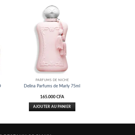
ter
Ajouter
iste
à la liste
ies
d’envies
PARFUMS DE NICHE
O
Delina Parfums de Marly 75ml
e
165.000
CFA
rix
ctuel
AJOUTER AU PANIER
st :
90.000 CFA.