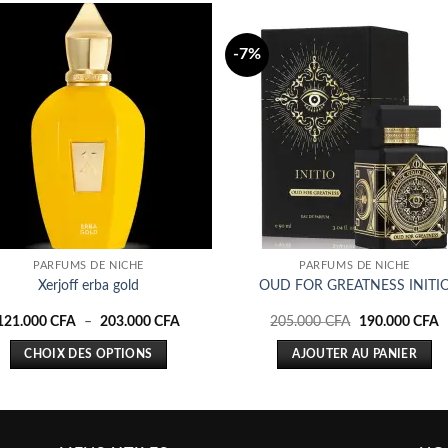
-7%
Ajouter
Ajou
à la liste
à la l
d’envies
d’env
PARFUMS DE NICHE
PARFUMS DE NICHE
Xerjoff erba gold
OUD FOR GREATNESS INITI
Plage
Le
L
121.000
CFA
–
203.000
CFA
205.000
CFA
190.000
CFA
de
prix
p
prix :
initial
a
CHOIX DES OPTIONS
AJOUTER AU PANIER
121.000 CFA
était :
e
à
205.000 CFA.
1
Ce
203.000 CFA
produit
a