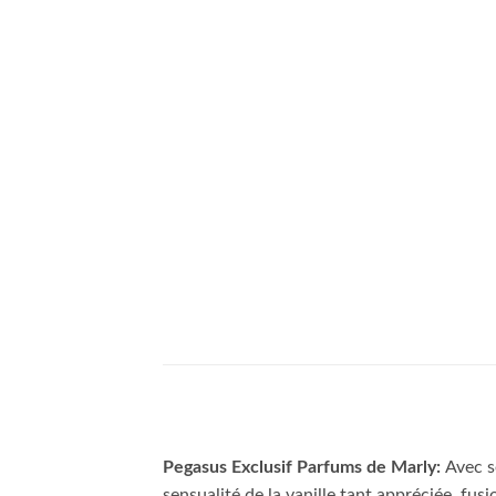
Pegasus Exclusif Parfums de Marly:
Avec s
sensualité de la vanille tant appréciée, fus