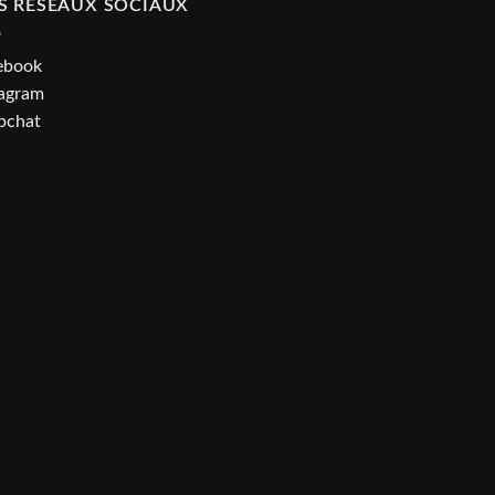
S RESEAUX SOCIAUX
ebook
tagram
pchat