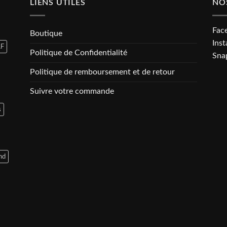
plusieurs
LIENS UTILES
NO
variations.
Les
Fac
Boutique
options
Ins
peuvent
F
Politique de Confidentialité
Sna
être
choisies
Politique de remboursement et de retour
sur
Suivre votre commande
la
page
s
du
produit
nd