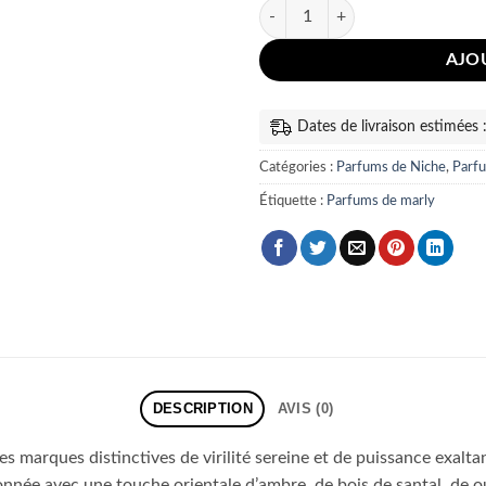
quantité de Pegasus Exclusif Parf
AJO
Dates de livraison estimées
Catégories :
Parfums de Niche
,
Parf
Étiquette :
Parfums de marly
DESCRIPTION
AVIS (0)
es marques distinctives de virilité sereine et de puissance exalta
ionnée avec une touche orientale d’ambre, de bois de santal, de o