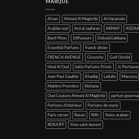
MARQUE
Afnan
Ahmed Al Maghribi
Al Haramain
Arabian oud
Ard al zaafaran
ARMAF
ASDAA
Bayti Musc
Diffuseurs
Dolce&Gabbana
Essential Parfums
franck olivier
FRENCH AVENUE
Givenchy
Gulf Orchid
Hind Al Oud
Initio Parfums Privés
Jc Perfume
Jean Paul Gaultier
Khadlaj
Lattafa
Mancera
Matière Première
Nishane
Oud Couture Ahmed Al Maghribi
parfum gourma
Parfums d'intérieur
Parfums de marly
Paris corner
Rasasi
Riffs
Swiss arabian
XERJOFF
Yves saint laurent