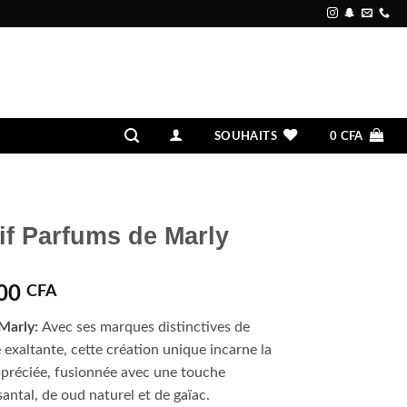
SOUHAITS
0
CFA
if Parfums de Marly
Le
000
CFA
prix
 Marly:
Avec ses marques distinctives de
actuel
e exaltante, cette création unique incarne la
est :
appréciée, fusionnée avec une touche
00 CFA.
185.000 CFA.
santal, de oud naturel et de gaïac.