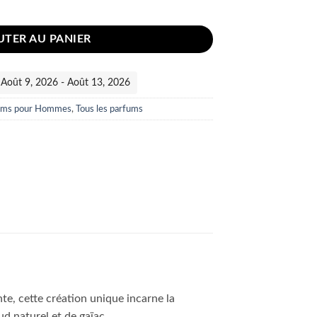
ums de Marly
UTER AU PANIER
 :Août 9, 2026 - Août 13, 2026
ums pour Hommes
,
Tous les parfums
nte, cette création unique incarne la
ud naturel et de gaïac.