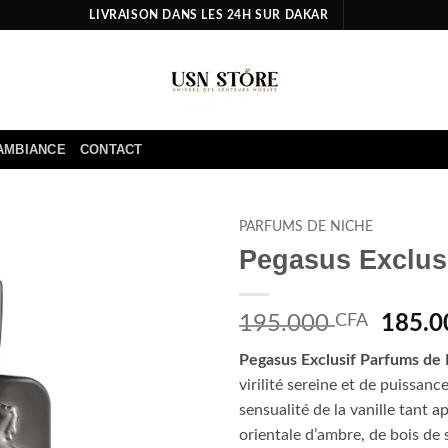
LIVRAISON DANS LES 24H SUR DAKAR
AMBIANCE
CONTACT
PARFUMS DE NICHE
Pegasus Exclus
Ajouter
à la liste
d’envies
Le
195.000
CFA
185.
prix
Pegasus Exclusif Parfums de
initial
virilité sereine et de puissanc
était :
sensualité de la vanille tant 
195.0
orientale d’ambre, de bois de 