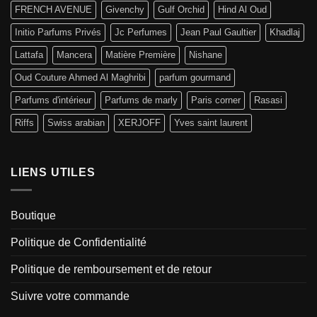
FRENCH AVENUE
Givenchy
Gulf Orchid
Hind Al Oud
Initio Parfums Privés
Jc Perfumes
Jean Paul Gaultier
Khadlaj
Lattafa
Mancera
Matière Première
Nishane
Oud Couture Ahmed Al Maghribi
parfum gourmand
Parfums d'intérieur
Parfums de marly
Paris corner
Rasasi
Riffs
Swiss arabian
XERJOFF
Yves saint laurent
LIENS UTILES
Boutique
Politique de Confidentialité
Politique de remboursement et de retour
Suivre votre commande