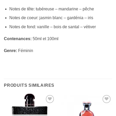
Notes de tête: tubéreuse – mandarine – pêche
Notes de coeur: jasmin blanc – gardénia – iris
Notes de fond: vanille – bois de santal – vétiver
Contenances:
50ml et 100ml
Genre:
Féminin
PRODUITS SIMILAIRES
Ajouter
Ajouter
à la liste
à la liste
d’envies
d’envies