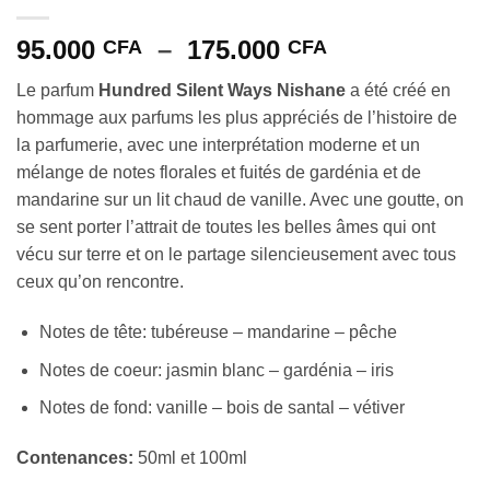
Plage
95.000
–
175.000
CFA
CFA
de
Le parfum
Hundred Silent Ways Nishane
a été créé en
prix :
hommage aux parfums les plus appréciés de l’histoire de
95.000 CFA
la parfumerie, avec une interprétation moderne et un
à
mélange de notes florales et fuités de gardénia et de
175.000 CFA
mandarine sur un lit chaud de vanille. Avec une goutte, on
se sent porter l’attrait de toutes les belles âmes qui ont
vécu sur terre et on le partage silencieusement avec tous
ceux qu’on rencontre.
Notes de tête: tubéreuse – mandarine – pêche
Notes de coeur: jasmin blanc – gardénia – iris
Notes de fond: vanille – bois de santal – vétiver
Contenances:
50ml et 100ml