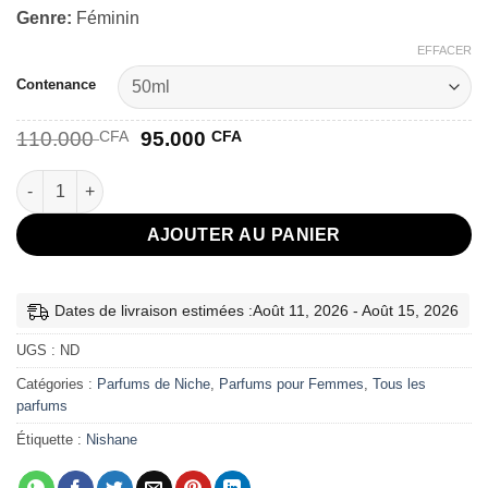
Genre:
Féminin
EFFACER
Contenance
Le
Le
110.000
CFA
95.000
CFA
prix
prix
initial
actuel
quantité de Hundred Silent Ways Nishane
était :
est :
110.000 CFA.
95.000 CFA.
AJOUTER AU PANIER
Dates de livraison estimées :Août 11, 2026 - Août 15, 2026
UGS :
ND
Catégories :
Parfums de Niche
,
Parfums pour Femmes
,
Tous les
parfums
Étiquette :
Nishane