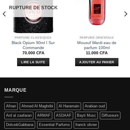
RUPTURE DE STOCK
PARFUMS CLASSIQUES
PARFUMS ORIENTAUX
Black Opium 90ml ا Sur
Mousuf Wardi eau de
Commande
parfum 100ml
70.000
CFA
11.000
CFA
LIRE LA SUITE
AJOUTER AU PANIER
MARQUE
Afnan
Ahmed Al Maghribi
Al Haramain
Arabian oud
Ard al zaafaran
ARMAF
ASDAAF
Bayti Musc
Diffuseurs
Dolce&Gabbana
Essential Parfums
franck olivier