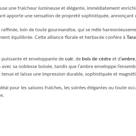
fuse une fraîcheur lumineuse et élégante, immédiatement enrichi
turé apporte une sensation de propreté sophistiquée, annonçant 
t raffinée, loin de toute gourmandise, qui se mêle harmonieusem
ent équilibrée. Cette alliance florale et herbacée confère à
Tara
e puissante et enveloppante de
cuir
, de
bois de cèdre
et d’
ambre
n avec sa noblesse boisée, tandis que l’ambre enveloppe l’ensembl
e tenue et laisse une impression durable, sophistiquée et magnét
éal pour les saisons fraîches, les soirées élégantes ou toute occ
e.