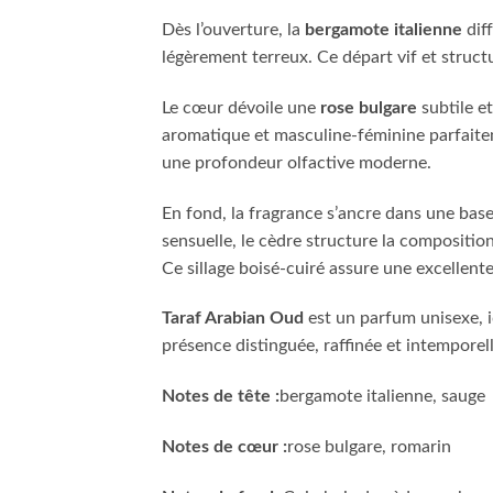
Dès l’ouverture, la
bergamote italienne
dif
légèrement terreux. Ce départ vif et struc
Le cœur dévoile une
rose bulgare
subtile e
aromatique et masculine-féminine parfaitem
une profondeur olfactive moderne.
En fond, la fragrance s’ancre dans une bas
sensuelle, le cèdre structure la compositio
Ce sillage boisé-cuiré assure une excellent
Taraf Arabian Oud
est un parfum unisexe, id
présence distinguée, raffinée et intemporell
Notes de tête :
bergamote italienne, sauge
Notes de cœur :
rose bulgare, romarin