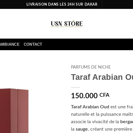
LIVRAISON DANS LES 24H SUR DAKAR
AMBIANCE
CONTACT
PARFUMS DE NICHE
Taraf Arabian 
Ajouter
à la liste
d’envies
150.000
CFA
Taraf Arabian Oud
est une fra
naturelle et la puissance maît
associe la vivacité de la
berga
la
sauge
, créant une première