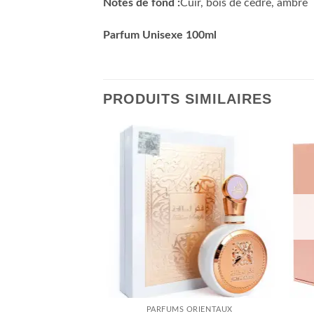
Notes de fond :
Cuir, bois de cèdre, ambre
Parfum Unisexe 100ml
PRODUITS SIMILAIRES
Ajouter
Ajouter
à la liste
à la liste
d’envies
d’envies
 DE STOCK
 ORIENTAUX
PARFUMS ORIENTAUX