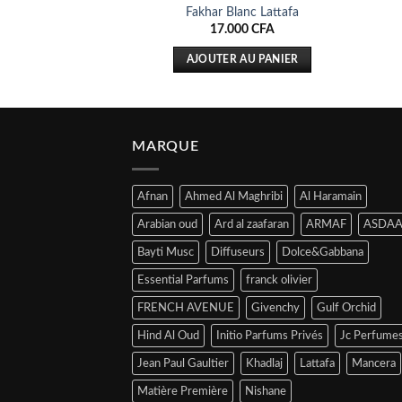
as Ice 100ml
Fakhar Blanc Lattafa
00
CFA
17.000
CFA
LA SUITE
AJOUTER AU PANIER
MARQUE
Afnan
Ahmed Al Maghribi
Al Haramain
Arabian oud
Ard al zaafaran
ARMAF
ASDAA
Bayti Musc
Diffuseurs
Dolce&Gabbana
Essential Parfums
franck olivier
FRENCH AVENUE
Givenchy
Gulf Orchid
Hind Al Oud
Initio Parfums Privés
Jc Perfume
Jean Paul Gaultier
Khadlaj
Lattafa
Mancera
Matière Première
Nishane