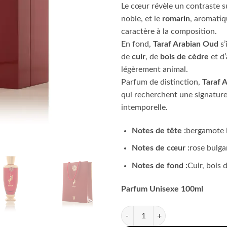
Le cœur révèle un contraste su
noble, et le
romarin
, aromatiq
caractère à la composition.
En fond,
Taraf Arabian Oud
s’
de
cuir
, de
bois de cèdre
et d’
légèrement animal.
Parfum de distinction,
Taraf 
qui recherchent une signature 
intemporelle.
Notes de tête :
bergamote i
Notes de cœur :
rose bulga
Notes de fond :
Cuir, bois 
Parfum Unisexe 100ml
quantité de Taraf Arabian Oud