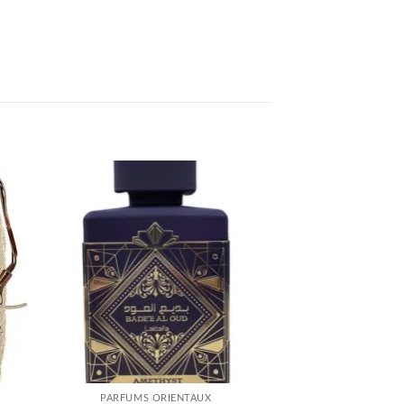
ter
Ajouter
iste
à la liste
ies
d’envies
PARFUMS ORIENTAUX