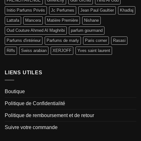
FRENCH AVENUE
Givenchy
Gulf Orchid
Hind Al Oud
Initio Parfums Privés
Jc Perfumes
Jean Paul Gaultier
Khadlaj
Lattafa
Mancera
Matière Première
Nishane
Oud Couture Ahmed Al Maghribi
parfum gourmand
Parfums d'intérieur
Parfums de marly
Paris corner
Rasasi
Riffs
Swiss arabian
XERJOFF
Yves saint laurent
LIENS UTILES
Boutique
Politique de Confidentialité
Politique de remboursement et de retour
Suivre votre commande