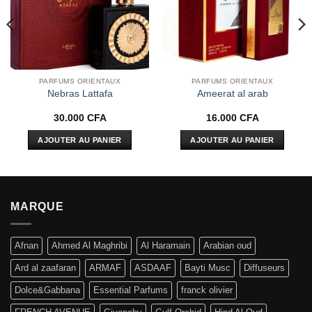
PARFUMS ORIENTAUX
PARFUMS ORIENTAUX
Nebras Lattafa
Ameerat al arab
30.000
CFA
16.000
CFA
AJOUTER AU PANIER
AJOUTER AU PANIER
MARQUE
Afnan
Ahmed Al Maghribi
Al Haramain
Arabian oud
Ard al zaafaran
ARMAF
ASDAAF
Bayti Musc
Diffuseurs
Dolce&Gabbana
Essential Parfums
franck olivier