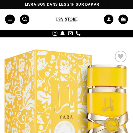
Passer
LIVRAISON DANS LES 24H SUR DAKAR
au
contenu
Ajouter
à la liste
d’envies