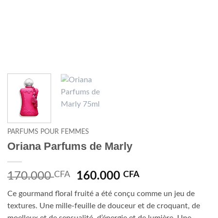
PARFUMS POUR FEMMES
Oriana Parfums de Marly
Le
Le
170.000
CFA
160.000
CFA
prix
prix
Ce gourmand floral fruité a été conçu comme un jeu de
initial
actuel
textures. Une mille-feuille de douceur et de croquant, de
était :
est :