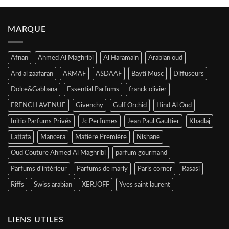
MARQUE
Afnan
Ahmed Al Maghribi
Al Haramain
Arabian oud
Ard al zaafaran
ARMAF
ASDAAF
Bayti Musc
Diffuseurs
Dolce&Gabbana
Essential Parfums
franck olivier
FRENCH AVENUE
Givenchy
Gulf Orchid
Hind Al Oud
Initio Parfums Privés
Jc Perfumes
Jean Paul Gaultier
Khadlaj
Lattafa
Mancera
Matière Première
Nishane
Oud Couture Ahmed Al Maghribi
parfum gourmand
Parfums d'intérieur
Parfums de marly
Paris corner
Rasasi
Riffs
Swiss arabian
XERJOFF
Yves saint laurent
LIENS UTILES