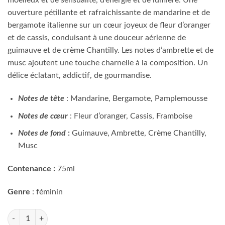
moelleux et de sensualité, d’énergie et de lumière. Une
170.000 CFA.
160.000 CFA.
ouverture pétillante et rafraichissante de mandarine et de
bergamote italienne sur un cœur joyeux de fleur d’oranger
et de cassis, conduisant à une douceur aérienne de
guimauve et de crème Chantilly. Les notes d’ambrette et de
musc ajoutent une touche charnelle à la composition. Un
délice éclatant, addictif, de gourmandise.
Notes de tête
: Mandarine, Bergamote, Pamplemousse
Notes de cœur
: Fleur d’oranger, Cassis, Framboise
Notes de fond
:
Guimauve, Ambrette, Crème Chantilly,
Musc
Contenance :
75ml
Genre
: féminin
quantité de Oriana Parfums de Marly