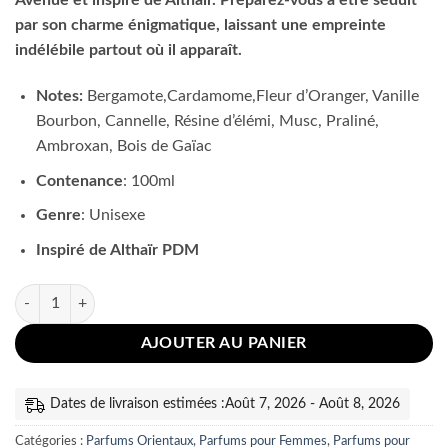
Avenue et inspiré de Althair. Préparez-vous à être séduit
par son charme énigmatique, laissant une empreinte
indélébile partout où il apparaît.
Notes:
Bergamote,Cardamome,Fleur d’Oranger, Vanille
Bourbon, Cannelle, Résine d’élémi, Musc, Praliné,
Ambroxan, Bois de Gaïac
Contenance
: 100ml
Genre
: Unisexe
Inspiré de Althaïr PDM
quantité de Liquid Brun French Avenue 100ml
AJOUTER AU PANIER
Dates de livraison estimées :Août 7, 2026 - Août 8, 2026
Catégories :
Parfums Orientaux
,
Parfums pour Femmes
,
Parfums pour