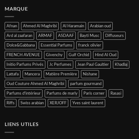
MARQUE
Afnan
Ahmed Al Maghribi
Al Haramain
Arabian oud
Ard al zaafaran
ARMAF
ASDAAF
Bayti Musc
Diffuseurs
Dolce&Gabbana
Essential Parfums
franck olivier
FRENCH AVENUE
Givenchy
Gulf Orchid
Hind Al Oud
Initio Parfums Privés
Jc Perfumes
Jean Paul Gaultier
Khadlaj
Lattafa
Mancera
Matière Première
Nishane
Oud Couture Ahmed Al Maghribi
parfum gourmand
Parfums d'intérieur
Parfums de marly
Paris corner
Rasasi
Riffs
Swiss arabian
XERJOFF
Yves saint laurent
LIENS UTILES