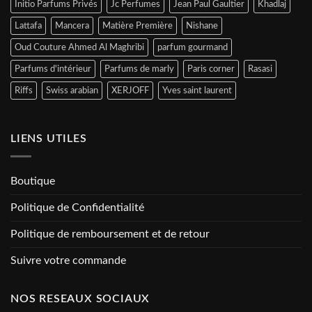
Initio Parfums Privés
Jc Perfumes
Jean Paul Gaultier
Khadlaj
Lattafa
Mancera
Matière Première
Nishane
Oud Couture Ahmed Al Maghribi
parfum gourmand
Parfums d'intérieur
Parfums de marly
Paris corner
Rasasi
Riffs
Swiss arabian
XERJOFF
Yves saint laurent
LIENS UTILES
Boutique
Politique de Confidentialité
Politique de remboursement et de retour
Suivre votre commande
NOS RESEAUX SOCIAUX