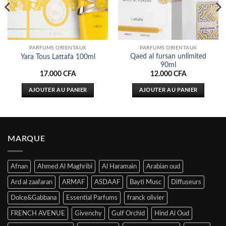
PARFUMS ORIENTAUX
PARFUMS ORIENTAUX
Qaed al fursan unlimited
Yara Tous Lattafa 100ml
90ml
17.000
CFA
12.000
CFA
AJOUTER AU PANIER
AJOUTER AU PANIER
MARQUE
Afnan
Ahmed Al Maghribi
Al Haramain
Arabian oud
Ard al zaafaran
ARMAF
ASDAAF
Bayti Musc
Diffuseurs
Dolce&Gabbana
Essential Parfums
franck olivier
FRENCH AVENUE
Givenchy
Gulf Orchid
Hind Al Oud