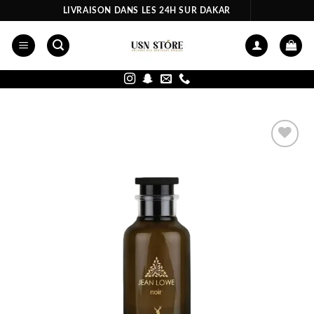
Passer
LIVRAISON DANS LES 24H SUR DAKAR
au
contenu
Ajouter
à la liste
d’envies