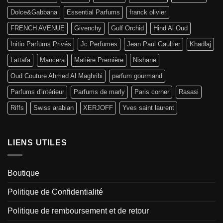
Dolce&Gabbana
Essential Parfums
franck olivier
FRENCH AVENUE
Givenchy
Gulf Orchid
Hind Al Oud
Initio Parfums Privés
Jc Perfumes
Jean Paul Gaultier
Khadlaj
Lattafa
Mancera
Matière Première
Nishane
Oud Couture Ahmed Al Maghribi
parfum gourmand
Parfums d'intérieur
Parfums de marly
Paris corner
Rasasi
Riffs
Swiss arabian
XERJOFF
Yves saint laurent
LIENS UTILES
Boutique
Politique de Confidentialité
Politique de remboursement et de retour