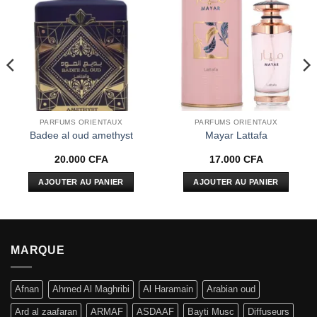
Ajouter
Ajouter
à la liste
à la liste
d’envies
d’envies
PARFUMS ORIENTAUX
PARFUMS ORIENTAUX
Badee al oud amethyst
Mayar Lattafa
20.000
CFA
17.000
CFA
AJOUTER AU PANIER
AJOUTER AU PANIER
MARQUE
Afnan
Ahmed Al Maghribi
Al Haramain
Arabian oud
Ard al zaafaran
ARMAF
ASDAAF
Bayti Musc
Diffuseurs