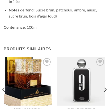
brûlée
Notes de fond:
Sucre brun, patchouli, ambre, musc,
sucre brun, bois d’agar (oud)
Contenance
: 100ml
PRODUITS SIMILAIRES
Ajouter
Ajouter
à la liste
à la liste
d’envies
d’envies