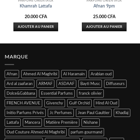
PARFUMS ORIENTAUX
PARFUMS ORIENTAUX
Khamrah Lattafa
Afnan 9pm
20.000
CFA
25.000
CFA
AJOUTER AU PANIER
AJOUTER AU PANIER
MARQUE
Afnan
Ahmed Al Maghribi
Al Haramain
Arabian oud
Ard al zaafaran
ARMAF
ASDAAF
Bayti Musc
Diffuseurs
Dolce&Gabbana
Essential Parfums
franck olivier
FRENCH AVENUE
Givenchy
Gulf Orchid
Hind Al Oud
Initio Parfums Privés
Jc Perfumes
Jean Paul Gaultier
Khadlaj
Lattafa
Mancera
Matière Première
Nishane
Oud Couture Ahmed Al Maghribi
parfum gourmand