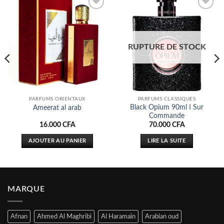
Ajouter
Ajouter
à la liste
à la liste
d’envies
d’envies
RUPTURE DE STOCK
PARFUMS ORIENTAUX
PARFUMS CLASSIQUES
Black Opium 90ml ا Sur
Ameerat al arab
Commande
16.000
CFA
70.000
CFA
AJOUTER AU PANIER
LIRE LA SUITE
MARQUE
Afnan
Ahmed Al Maghribi
Al Haramain
Arabian oud