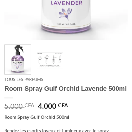
TOUS LES PARFUMS
Room Spray Gulf Orchid Lavende 500ml
Le
Le
5.000
CFA
4.000
CFA
prix
prix
Room Spray Gulf Orchid 500ml
initial
actuel
était :
est :
Rendez les esprits joyeux et lumineux avec le spray