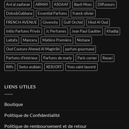
Ard al zaafaran
ARMAF
ASDAAF
Bayti Musc
Diffuseurs
Dolce&Gabbana
Essential Parfums
franck olivier
FRENCH AVENUE
Givenchy
Gulf Orchid
Hind Al Oud
Initio Parfums Privés
Jc Perfumes
Jean Paul Gaultier
Khadlaj
Lattafa
Mancera
Matière Première
Nishane
Oud Couture Ahmed Al Maghribi
parfum gourmand
Parfums d'intérieur
Parfums de marly
Paris corner
Rasasi
Riffs
Swiss arabian
XERJOFF
Yves saint laurent
LIENS UTILES
Boutique
Politique de Confidentialité
Politique de remboursement et de retour