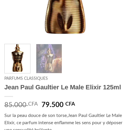
PARFUMS CLASSIQUES
Jean Paul Gaultier Le Male Elixir 125ml
Le
Le
85.000
CFA
79.500
CFA
prix
prix
Sur la peau douce de son torse,Jean Paul Gaultier Le Male
initial
actuel
Elixir, ce parfum intense enflamme les sens pour y déposer
était :
est :