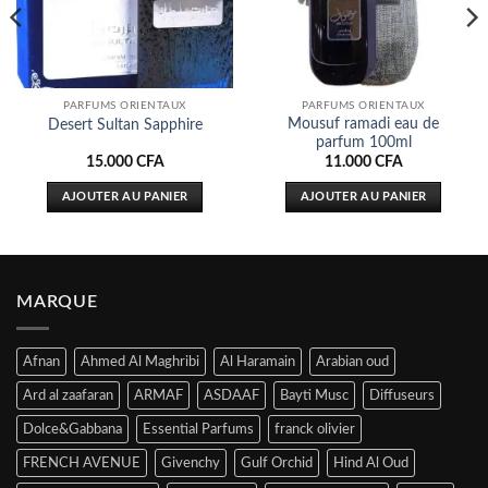
PARFUMS ORIENTAUX
PARFUMS ORIENTAUX
Mousuf ramadi eau de
Desert Sultan Sapphire
parfum 100ml
15.000
CFA
11.000
CFA
AJOUTER AU PANIER
AJOUTER AU PANIER
MARQUE
Afnan
Ahmed Al Maghribi
Al Haramain
Arabian oud
Ard al zaafaran
ARMAF
ASDAAF
Bayti Musc
Diffuseurs
Dolce&Gabbana
Essential Parfums
franck olivier
FRENCH AVENUE
Givenchy
Gulf Orchid
Hind Al Oud