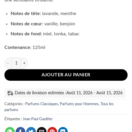
une sensualité brûlante.
85.000 CFA.
79.500 CFA.
Notes de tête:
lavande, menthe
Notes de cœur
: vanille, benjoin
Notes de fond:
miel, tonka, tabac
Contenance:
125ml
quantité de Jean Paul Gaultier Le Male Elixir 125ml
AJOUTER AU PANIER
Dates de livraison estimées :Août 11, 2026 - Août 15, 2026
Catégories :
Parfums Classiques
,
Parfums pour Hommes
,
Tous les
parfums
Étiquette :
Jean Paul Gaultier