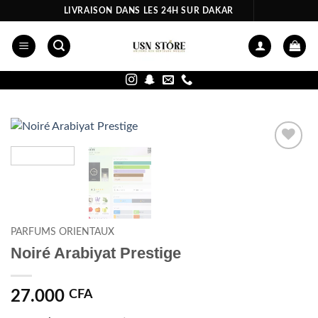
Passer
LIVRAISON DANS LES 24H SUR DAKAR
au
contenu
Ajouter
à la liste
d’envies
PARFUMS ORIENTAUX
Noiré Arabiyat Prestige
27.000
CFA