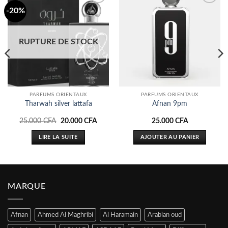
-20%
Ajouter
Ajouter
à la liste
à la liste
d’envies
d’envies
RUPTURE DE STOCK
PARFUMS ORIENTAUX
PARFUMS ORIENTAUX
Tharwah silver lattafa
Afnan 9pm
Le
Le
25.000
CFA
20.000
CFA
25.000
CFA
prix
prix
initial
actuel
LIRE LA SUITE
AJOUTER AU PANIER
était :
est :
25.000 CFA.
20.000 CFA.
MARQUE
Afnan
Ahmed Al Maghribi
Al Haramain
Arabian oud