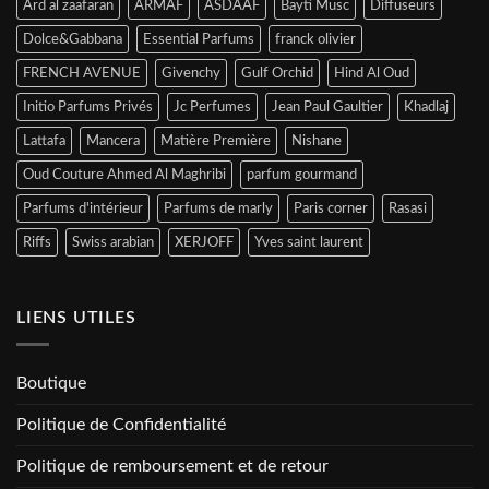
Ard al zaafaran
ARMAF
ASDAAF
Bayti Musc
Diffuseurs
Dolce&Gabbana
Essential Parfums
franck olivier
FRENCH AVENUE
Givenchy
Gulf Orchid
Hind Al Oud
Initio Parfums Privés
Jc Perfumes
Jean Paul Gaultier
Khadlaj
Lattafa
Mancera
Matière Première
Nishane
Oud Couture Ahmed Al Maghribi
parfum gourmand
Parfums d'intérieur
Parfums de marly
Paris corner
Rasasi
Riffs
Swiss arabian
XERJOFF
Yves saint laurent
LIENS UTILES
Boutique
Politique de Confidentialité
Politique de remboursement et de retour