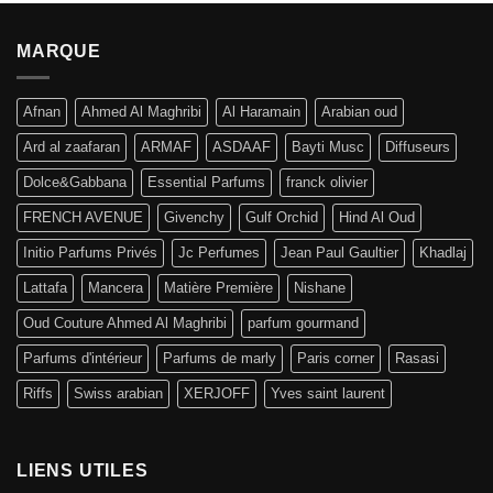
MARQUE
Afnan
Ahmed Al Maghribi
Al Haramain
Arabian oud
Ard al zaafaran
ARMAF
ASDAAF
Bayti Musc
Diffuseurs
Dolce&Gabbana
Essential Parfums
franck olivier
FRENCH AVENUE
Givenchy
Gulf Orchid
Hind Al Oud
Initio Parfums Privés
Jc Perfumes
Jean Paul Gaultier
Khadlaj
Lattafa
Mancera
Matière Première
Nishane
Oud Couture Ahmed Al Maghribi
parfum gourmand
Parfums d'intérieur
Parfums de marly
Paris corner
Rasasi
Riffs
Swiss arabian
XERJOFF
Yves saint laurent
LIENS UTILES