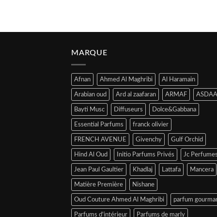
MARQUE
Afnan
Ahmed Al Maghribi
Al Haramain
Arabian oud
Ard al zaafaran
ARMAF
ASDAA
Bayti Musc
Diffuseurs
Dolce&Gabbana
Essential Parfums
franck olivier
FRENCH AVENUE
Givenchy
Gulf Orchid
Hind Al Oud
Initio Parfums Privés
Jc Perfume
Jean Paul Gaultier
Khadlaj
Lattafa
Mancera
Matière Première
Nishane
Oud Couture Ahmed Al Maghribi
parfum gourma
Parfums d'intérieur
Parfums de marly