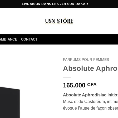
LIVRAISON DANS LES 24H SUR DAKAR
AMBIANCE
CONTACT
PARFUMS POUR FEMMES
Absolute Aphrod
Ajouter
à la liste
d’envies
165.000
CFA
Absolute Aphrodisiac Initio
Musc et du Castoréum, intime
évoque l’autre de façon obsé