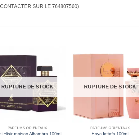
 CONTACTER SUR LE 764807560)
Ajouter
Ajou
à la liste
à la l
d’envies
d’env
RUPTURE DE STOCK
RUPTURE DE STOCK
PARFUMS ORIENTAUX
PARFUMS ORIENTAUX
ini elixir maison Alhambra 100ml
Haya lattafa 100ml