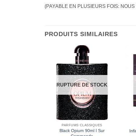
(PAYABLE EN PLUSIEURS FOIS: NOUS
PRODUITS SIMILAIRES
Ajouter
Ajouter
à la liste
à la liste
d’envies
d’envies
RUPTURE DE STOCK
 ORIENTAUX
PARFUMS CLASSIQUES
Black Opium 90ml ا Sur
 for glory Lattafa
Inf