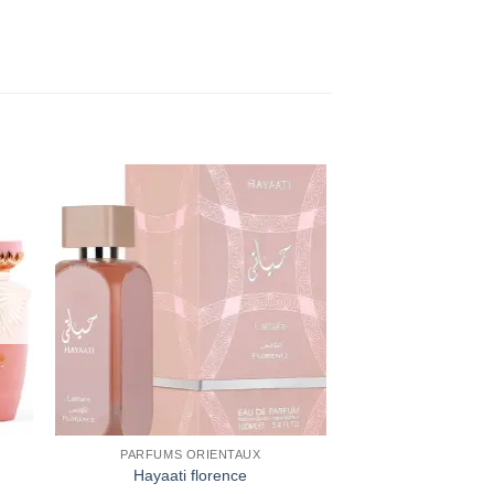
ter
Ajouter
iste
à la liste
ies
d’envies
PARFUMS ORIENTAUX
Hayaati florence