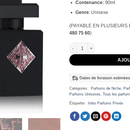
Contenance:
90ml
Genre
: Unisexe
(PAYABLE EN PLUSIEURS
480 75 60
)
quantité de Absolute Aphrodisi
AJOU
Dates de livraison estimées
Catégories :
Parfums de Niche
,
Par
Parfums Unisexes
,
Tous les parfum
Étiquette :
Initio Parfums Privés