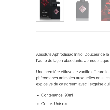
Absolute Aphrodisiac Initio: Douceur de l
l’autre de façon obsédante, aphrodisiaque
Une première effluve de vanille effleure le
phéromones animales auxquelles on succo
explosive du castoreum avec l’exquise gu
Contenance: 90ml
Genre: Unisexe