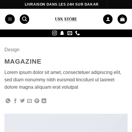
Passer
LIVRAISON DANS LES 24H SUR DAKAR
au
contenu
Design
MAGAZINE
Lorem ipsum dolor sit amet, consectetuer adipiscing elit,
sed diam nonummy nibh euismod tincidunt ut laoreet
dolore magna aliquam erat volutpat