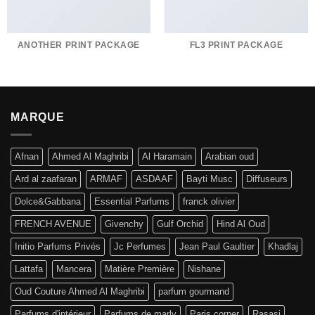
ANOTHER PRINT PACKAGE
FL3 PRINT PACKAGE
MARQUE
Afnan
Ahmed Al Maghribi
Al Haramain
Arabian oud
Ard al zaafaran
ARMAF
ASDAAF
Bayti Musc
Diffuseurs
Dolce&Gabbana
Essential Parfums
franck olivier
FRENCH AVENUE
Givenchy
Gulf Orchid
Hind Al Oud
Initio Parfums Privés
Jc Perfumes
Jean Paul Gaultier
Khadlaj
Lattafa
Mancera
Matière Première
Nishane
Oud Couture Ahmed Al Maghribi
parfum gourmand
Parfums d'intérieur
Parfums de marly
Paris corner
Rasasi