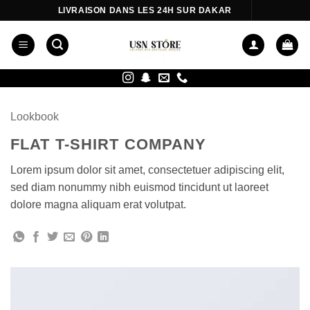
Passer
LIVRAISON DANS LES 24H SUR DAKAR
au
contenu
Lookbook
FLAT T-SHIRT COMPANY
Lorem ipsum dolor sit amet, consectetuer adipiscing elit,
sed diam nonummy nibh euismod tincidunt ut laoreet
dolore magna aliquam erat volutpat.