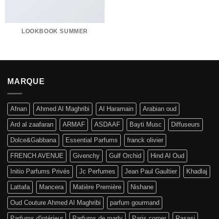
LOOKBOOK SUMMER
MARQUE
Afnan
Ahmed Al Maghribi
Al Haramain
Arabian oud
Ard al zaafaran
ARMAF
ASDAAF
Bayti Musc
Diffuseurs
Dolce&Gabbana
Essential Parfums
franck olivier
FRENCH AVENUE
Givenchy
Gulf Orchid
Hind Al Oud
Initio Parfums Privés
Jc Perfumes
Jean Paul Gaultier
Khadlaj
Lattafa
Mancera
Matière Première
Nishane
Oud Couture Ahmed Al Maghribi
parfum gourmand
Parfums d'intérieur
Parfums de marly
Paris corner
Rasasi